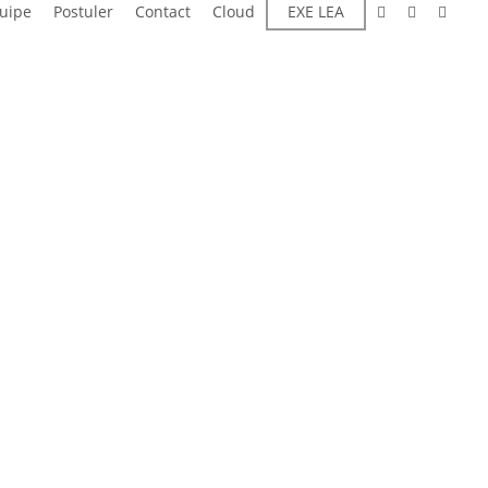
linkedin
instagram
email
quipe
Postuler
Contact
Cloud
EXE LEA