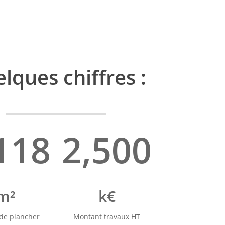
lques chiffres :
118
2,500
m²
k€
 de plancher
Montant travaux HT