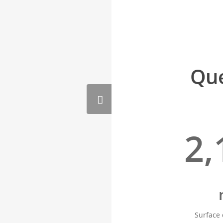
Que
2,
Surface