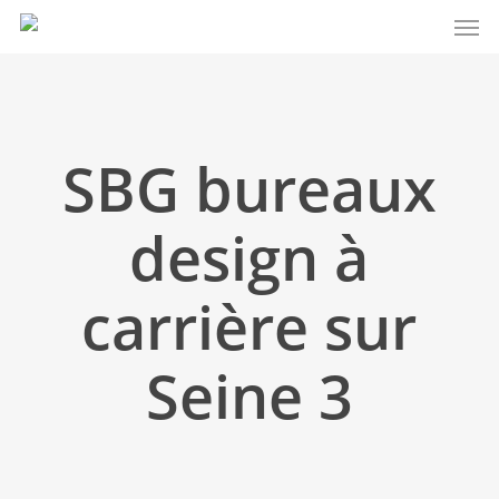
Men
Skip
to
main
content
SBG bureaux
design à
carrière sur
Seine 3