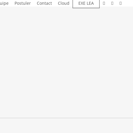
linkedin
instagram
email
quipe
Postuler
Contact
Cloud
EXE LEA