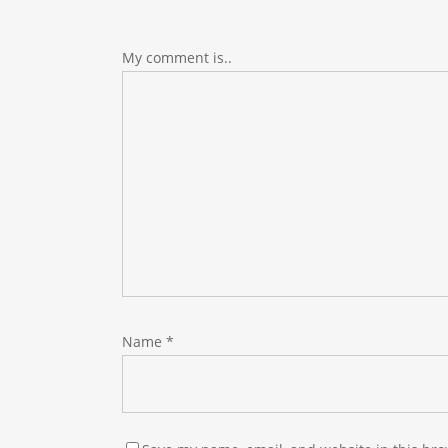
My comment is..
Name
*