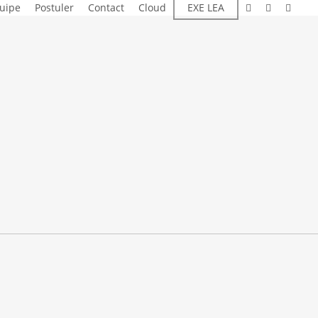
linkedin
instagram
email
quipe
Postuler
Contact
Cloud
EXE LEA