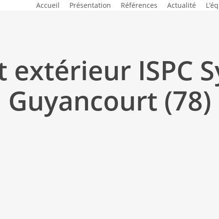
Accueil
Présentation
Références
Actualité
L’é
 extérieur ISPC S
Guyancourt (78)