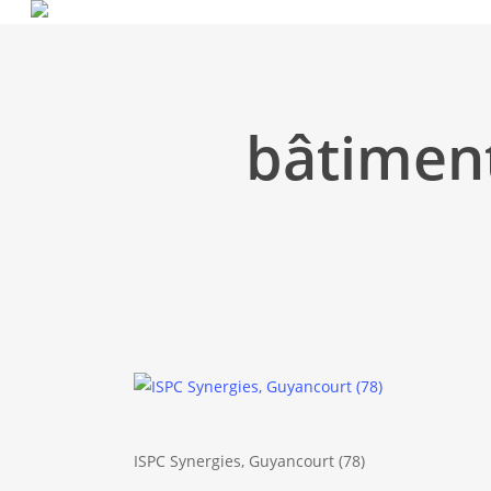
Skip
to
main
content
bâtiment
ISPC Synergies, Guyancourt (78)