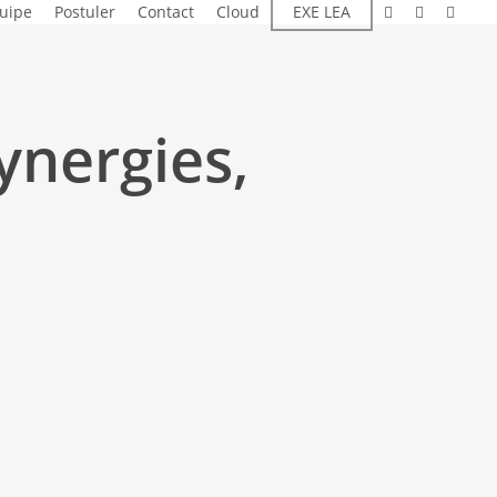
linkedin
instagram
email
quipe
Postuler
Contact
Cloud
EXE LEA
ynergies,