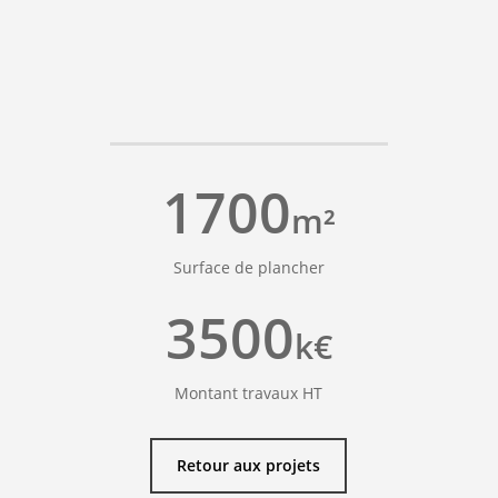
Mission :
Base + OPC
Livraison :
2016
Quelques chiffres :
1700
m²
Surface de plancher
3500
k€
Montant travaux HT
Retour aux projets