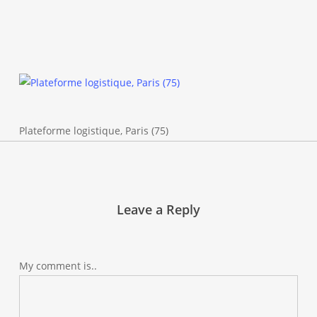
Plateforme logistique, Paris (75)
Leave a Reply
My comment is..